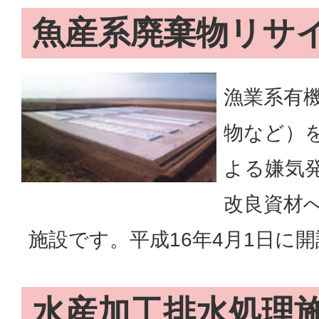
魚産系廃棄物リサ
漁業系有
物など）
よる嫌気
改良資材
施設です。平成16年4月1日に
水産加工排水処理