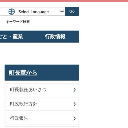
Go
キーワード検索
ごと・産業
行政情報
町長室から
町長就任あいさつ
町政執行方針
行政報告