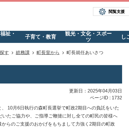
閲覧支援
・福祉・
観光・文化・スポー
子育て・教育
し
ツ
探す
総務課
町長室から
町長就任あいさつ
更新日：2025年04月03日
ページID :
1732
、 10月6日執行の森町長選挙で町政2期目への負託をいた
ただいたご協力や、ご指導ご鞭撻に対し全ての町民の皆様へ
様からのご支援のおかげをもちまして力強く2期目の町政