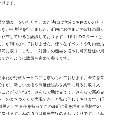
上げます。
援や励ましをいただき、また時には地域にお住まいの方々
きながら遊説を行いました。町内にお住まいの皆様の周り
々存在していると認識しております。1期目のスタートと
と」が制限されておりません。様々なイベントや町内会活
状況に戻りました。「対話」の機会を増やし町民皆様の周
決できるように政策を進めて参ります。
効率化が行政サービスにも求められております。全てを昔
ですが、新しい技術や制度仕組みを柔軟に町政に取り入
うことができれば、みんなで助け合えて、みんなで高め合
本一のまちづくりが実現できると私は信じております。町
も町民として責任を持ってこの森町に骨を埋める覚悟で2期
て参ります。私の原点は町民主役のまちづくりです。「私