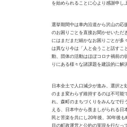
を始められることに心より感謝申し
選挙期間中は車内沿道から沢山の応
のお困りごとを直接お聞かせいただ
にはまだまだ細かなお困りごとが多
は異なり今は「人と会うこと話すこ
動、団体の活動はほぼコロナ禍前の
りにある様々な諸課題を建設的に解
日本全土で人口減少が進み、選択と
のまま変わらず維持するのは不可能
れ、森町のまちづくりをみんなで行
える、日本中から羨ましがられる日
民と苦楽を共にし20年後、30年後
目の町政運営と公約の実現を行なっ