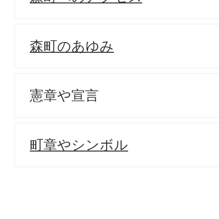
森町のあゆみ
憲章や宣言
町章やシンボル