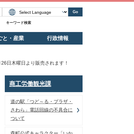
Go
キーワード検索
ごと・産業
行政情報
26日木曜日より販売されます！
商工労働観光課
道の駅「つど～る・プラザ・
さわら」電話回線の不具合に
ついて
森町公式キャラクター「いか