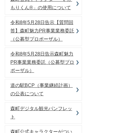
もりくん®」の使用について
令和8年5月28日告示【質問回
答】森町魅力PR事業業務委託
（公募型プロポーザル）
令和8年5月28日告示森町魅力
PR事業業務委託（公募型プロ
ポーザル）
道の駅BCP（事業継続計画）
の公表について
森町デジタル観光パンフレッ
ト
森町公式キャラクターがつい