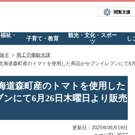
閲覧支援
・福祉・
観光・文化・スポー
子育て・教育
し
ツ
探す
商工労働観光課
北海道森町産のトマトを使用した商品がセブンイレブンにて6月
海道森町産のトマトを使用した
ンにて6月26日木曜日より販売
更新日：2025年06月19日
ページID :
3077