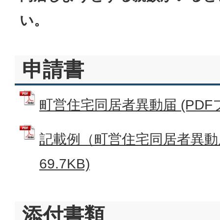
い。
申請書
町営住宅同居者異動届 (PDFファ
記載例（町営住宅同居者異動届
69.7KB)
添付書類