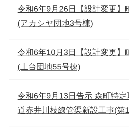
令和6年9月26日【設計変更
(アカシヤ団地3号棟)
令和6年10月3日【設計変更
(上台団地55号棟)
令和6年9月13日告示 森町特
道赤井川枝線管渠新設工事(第1