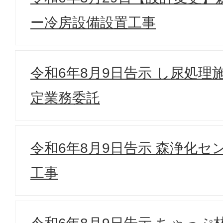
ー冷房設備設置工事
令和6年8月9日告示 し尿処理
定業務委託
令和6年8月9日告示 森浄化セ
工事