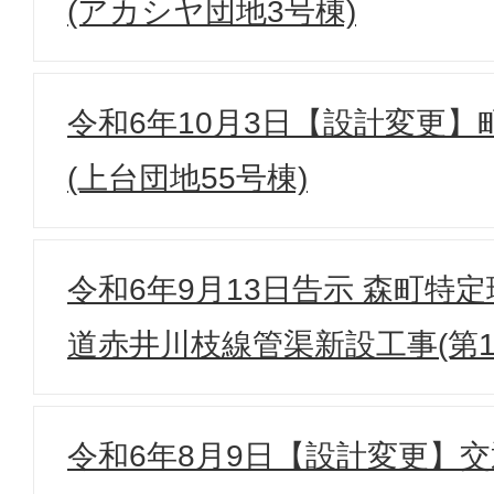
(アカシヤ団地3号棟)
令和6年10月3日【設計変更
(上台団地55号棟)
令和6年9月13日告示 森町特
道赤井川枝線管渠新設工事(第1
令和6年8月9日【設計変更】