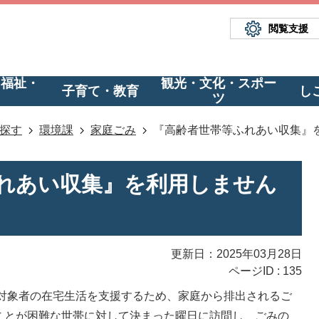
閲覧支援
・福祉・
観光・文化・スポー
子育て・教育
し
ツ
探す
環境課
家庭ごみ
『高齢者世帯等ふれあい収集』
れあい収集』を利用しません
更新日：2025年03月28日
ページID :
135
対象者の在宅生活を支援するため、家庭から排出されるご
ことが困難な世帯に対して決まった曜日に訪問し、ごみの