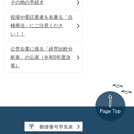
その他の手続き
役場や委託業者を名乗る「点
検商法」にご注意くださ
い！！
公営企業に係る「経営比較分
析表」の公表（令和5年度決
算）
郵便番号早見表