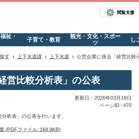
閲覧支援
・福祉・
観光・文化・スポー
子育て・教育
し
ツ
探す
上下水道課
上下水道
公営企業に係る「経営比較
経営比較分析表」の公表
更新日：2026年03月19日
ページID :
470
較分析表」の公表を行います。
DFファイル: 168.9KB)