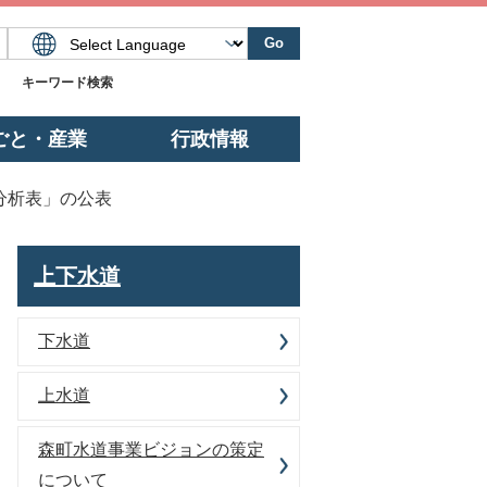
Go
キーワード検索
ごと・産業
行政情報
分析表」の公表
上下水道
下水道
上水道
森町水道事業ビジョンの策定
について