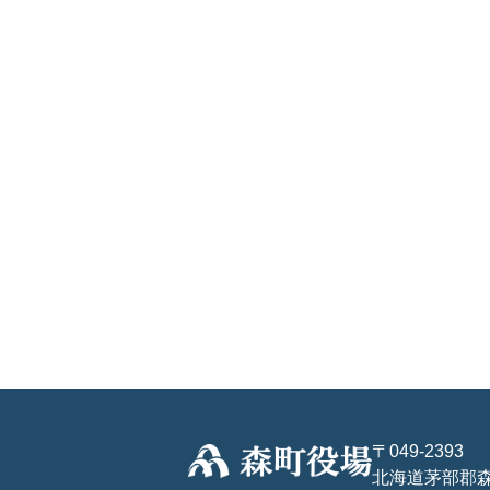
〒049-2393
北海道茅部郡森