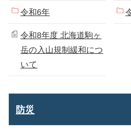
令和6年
令和8年度 北海道駒ヶ
岳の入山規制緩和につ
いて
防災