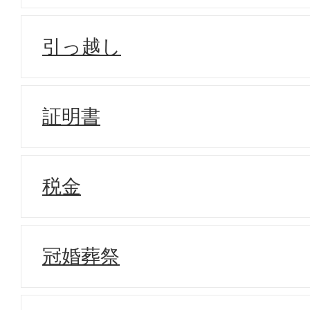
引っ越し
証明書
税金
冠婚葬祭