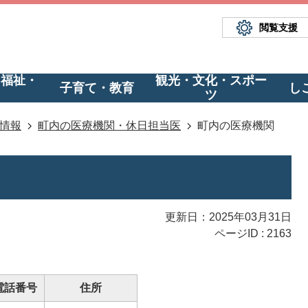
閲覧支援
・福祉・
観光・文化・スポー
子育て・教育
し
ツ
情報
町内の医療機関・休日担当医
町内の医療機関
更新日：2025年03月31日
ページID :
2163
電話番号
住所