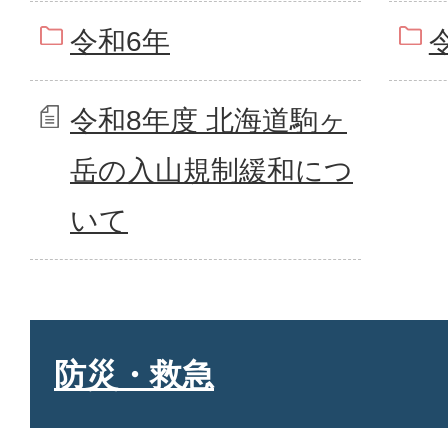
令和6年
令和8年度 北海道駒ヶ
岳の入山規制緩和につ
いて
防災・救急