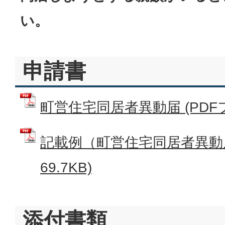
い。
申請書
町営住宅同居者異動届 (PDFファ
記載例（町営住宅同居者異動届
69.7KB)
添付書類