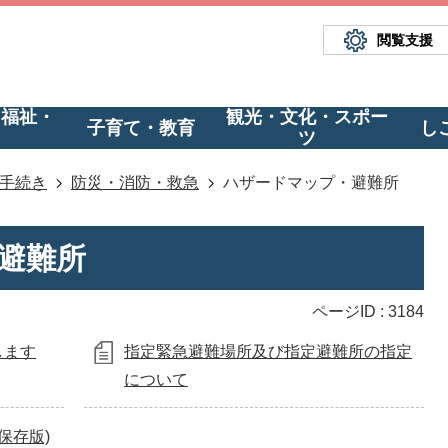
閲覧支援
・福祉・
観光・文化・スポー
子育て・教育
し
ツ
手続き
防災・消防・救急
ハザードマップ・避難所
避難所
ページID :
3184
します
指定緊急避難場所及び指定避難所の指定
について
保存版)