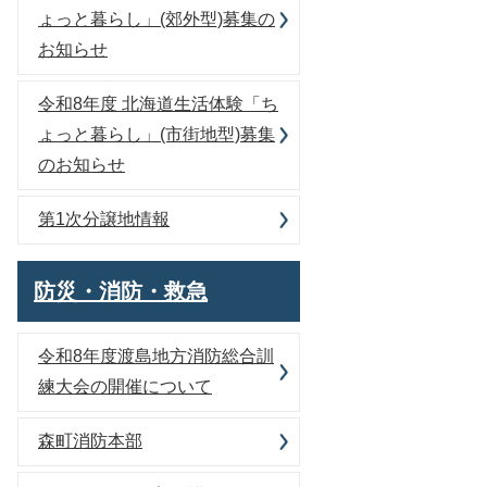
ょっと暮らし」(郊外型)募集の
お知らせ
令和8年度 北海道生活体験「ち
ょっと暮らし」(市街地型)募集
のお知らせ
第1次分譲地情報
防災・消防・救急
令和8年度渡島地方消防総合訓
練大会の開催について
森町消防本部