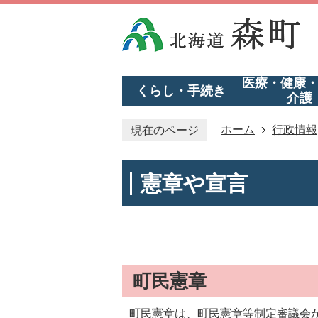
医療・健康
くらし・手続き
介護
ホーム
行政情報
現在のページ
憲章や宣言
町民憲章
町民憲章は、町民憲章等制定審議会