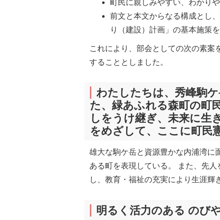
町民に親しみやすい、わかり
前文と本文からなる構成とし、
り（建設）計画」の基本施策
これにより、部会としての次の素案
することとしました。
わたしたちは、秀峰駒ケ
た、緑あふれる森町の町
しをうけ継ぎ、未来に生き
をめざして、ここに町民
雄大な駒ケ岳と資源豊かな内浦湾に
ある町を表現している。 また、先
し、教育・福祉の充実により生涯輝
明るく活力のある のび