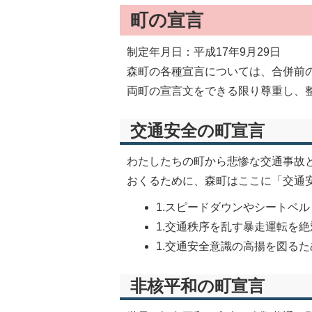
町の宣言
制定年月日：平成17年9月29日
森町の各種宣言については、合併前
両町の宣言文をできる限り尊重し、
交通安全の町宣言
わたしたちの町から悲惨な交通事故
おくるために、森町はここに「交通
1.スピードダウンやシートベ
1.交通秩序を乱す暴走運転を
1.交通安全意識の高揚を図る
非核平和の町宣言