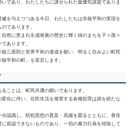
願いであり、わたしたちに課せられた最優先課題でありま
脅威を与えつつある今日、わたしたちは非核平和の実現を
ものであります。
と自然に恵まれ生成発展の歴史に輝く緑のまちを子々孫々
いであります。
非核三原則と世界平和の達成を願い、明るく住みよい町民
非核平和の町」を宣言します。
言
あることは、町民共通の願いであります。
の変化に伴い、住民生活を侵害する各種犯罪は跡を絶たな
十分認識し、防犯思想の普及・高揚を図るとともに、善良
対に容認できないものであり、一切の暴力行為を排除して