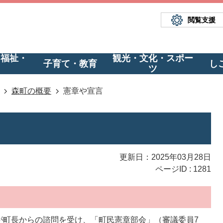
閲覧支援
・福祉・
観光・文化・スポー
子育て・教育
し
ツ
森町の概要
憲章や宣言
更新日：2025年03月28日
ページID :
1281
が町長からの諮問を受け、「町民憲章部会」（審議委員7