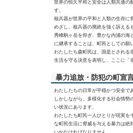
世界の恒久平和と安全は人類共通の
す。
核兵器が世界の平和と人類の生存に
めざし、核兵器の廃絶を強く訴える
秀峰駒ヶ岳を仰ぎ、豊かな内浦の海
に継承することは、町民としての願
わたしたち森町民は、国是とされる
生活を守る決意を表明し、ここに「
暴力追放・防犯の町宣
わたしたちの日常が平穏かつ安全で
しかしながら、多様化する社会情勢
い状況にあります。
わたしたち町民一人ひとりが現実を
な町民生活に脅威を与える暴力は絶
いかなければなりません。