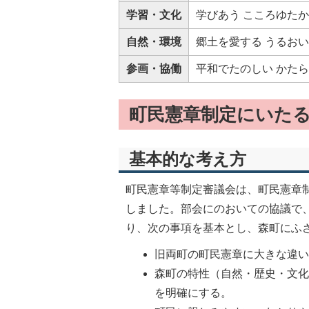
学習・文化
学びあう こころゆた
自然・環境
郷土を愛する うるお
参画・協働
平和でたのしい かた
町民憲章制定にいた
基本的な考え方
町民憲章等制定審議会は、町民憲章
しました。部会にのおいての協議で
り、次の事項を基本とし、森町にふ
旧両町の町民憲章に大きな違
森町の特性（自然・歴史・文
を明確にする。